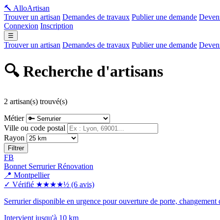
🔨 Allo
Artisan
Trouver un artisan
Demandes de travaux
Publier une demande
Deveni
Connexion
Inscription
☰
Trouver un artisan
Demandes de travaux
Publier une demande
Deveni
🔍 Recherche d'artisans
2 artisan(s) trouvé(s)
Métier
Ville ou code postal
Rayon
Filtrer
FB
Bonnet Serrurier Rénovation
📍 Montpellier
✓ Vérifié
★★★★½
(6 avis)
Serrurier disponible en urgence pour ouverture de porte, changement de
Intervient jusqu'à 10 km