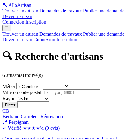
🔨 Allo
Artisan
Trouver un artisan
Demandes de travaux
Publier une demande
Devenir artisan
Connexion
Inscription
☰
Trouver un artisan
Demandes de travaux
Publier une demande
Devenir artisan
Connexion
Inscription
🔍 Recherche d'artisans
6 artisan(s) trouvé(s)
Métier
Ville ou code postal
Rayon
Filtrer
CB
Bertrand Carreleur Rénovation
📍 Perpignan
✓ Vérifié
★★★★½
(0 avis)
Carreleur spécialisé dans la pose de carrelage grand format,