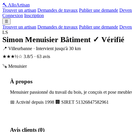
🔨 Allo
Artisan
Trouver un artisan
Demandes de travaux
Publier une demande
Deveni
Connexion
Inscription
☰
Trouver un artisan
Demandes de travaux
Publier une demande
Deveni
LS
Simon Menuisier Bâtiment
✓ Vérifié
📍 Villeurbanne · Intervient jusqu'à 30 km
★★★½☆
3.8/5 · 63 avis
🪚 Menuisier
À propos
Menuisier passionné du travail du bois, je conçois et pose meubles 
📅 Activité depuis 1998
🏢 SIRET 51326847582961
Avis clients (0)